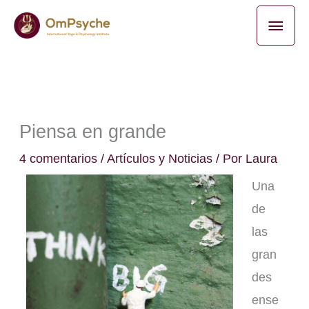
Ir
Men
al
princ
contenido
Piensa en grande
4 comentarios
/
Artículos y Noticias
/ Por
Laura
Una
de
las
gran
des
ense