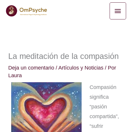
Ir
Men
al
princ
contenido
La meditación de la compasión
Deja un comentario
/
Artículos y Noticias
/ Por
Laura
Compasión
significa
“pasión
compartida”,
“sufrir